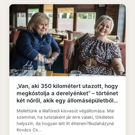
„Van, aki 350 kilométert utazott, hogy
megkóstolja a derelyénket” – történet
két nőről, akik egy állomásépületből
Michelin-ajánlott éttermet csináltak
Mellettünk a lillafüredi kisvasút végállomása. Mai
szemmel, ha turistaként jár erre valaki, tökéletes
helyszín, de hogyan lett itt étterem?Budaházyné
Kovács Cs…