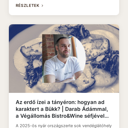
RÉSZLETEK
Az erdő ízei a tányéron: hogyan ad
karaktert a Bükk? | Darab Ádámmal,
a Végállomás Bistro&Wine séfjével
beszélgettünk
A 2025-ös nyár országszerte sok vendéglátóhely