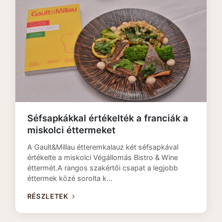
Séfsapkákkal értékelték a franciák a
miskolci éttermeket
A Gault&Millau étteremkalauz két séfsapkával
értékelte a miskolci Végállomás Bistro & Wine
éttermét.A rangos szakértői csapat a legjobb
éttermek közé sorolta k…
RÉSZLETEK