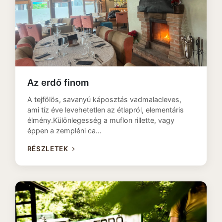
Az erdő finom
A tejfölös, savanyú káposztás vadmalacleves,
ami tíz éve levehetetlen az étlapról, elementáris
élmény.Különlegesség a muflon rillette, vagy
éppen a zempléni ca…
RÉSZLETEK