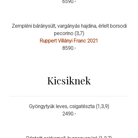
6590.-
Zempléni báránysült, vargányás hajdina, érlelt borsodi
pecorino (3,7)
Ruppert Villányi Franc 2021
8590.-
Kicsiknek
Gyöngytyúk leves, csigatészta (1,3,9)
2490.-