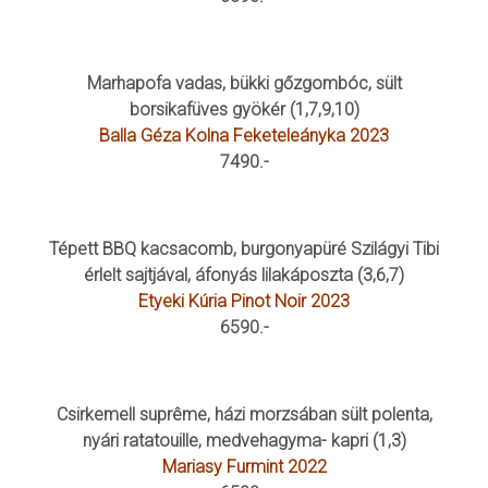
Marhapofa vadas, bükki gőzgombóc, sült
borsikafüves gyökér (1,7,9,10)
Balla Géza Kolna Feketeleányka 2023
7490.-
Tépett BBQ kacsacomb, burgonyapüré Szilágyi Tibi
érlelt sajtjával, áfonyás lilakáposzta (3,6,7)
Etyeki Kúria Pinot Noir 2023
6590.-
Csirkemell suprême, házi morzsában sült polenta,
nyári ratatouille, medvehagyma- kapri (1,3)
Mariasy Furmint 2022