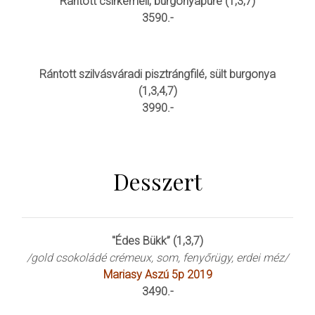
Rántott csirkemell, burgonyapüré (1,3,7)
3590.-
Rántott szilvásváradi pisztrángfilé, sült burgonya
(1,3,4,7)
3990.-
Desszert
"Édes Bükk” (1,3,7)
/gold csokoládé crémeux, som, fenyőrügy, erdei méz/
Mariasy Aszú 5p 2019
3490.-