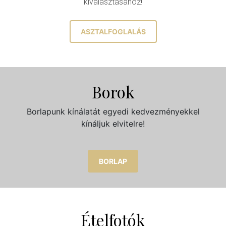
kiválasztásához!
ASZTALFOGLALÁS
Borok
Borlapunk kínálatát egyedi kedvezményekkel
kínáljuk elvitelre!
BORLAP
Ételfotók