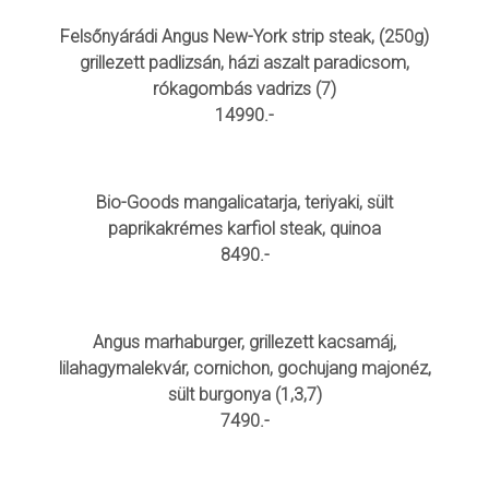
Felsőnyárádi Angus New-York strip steak, (250g)
grillezett padlizsán, házi aszalt paradicsom,
rókagombás vadrizs (7)
14990.-
Bio-Goods mangalicatarja, teriyaki, sült
paprikakrémes karfiol steak, quinoa
8490.-
Angus marhaburger, grillezett kacsamáj,
lilahagymalekvár, cornichon, gochujang majonéz,
sült burgonya (1,3,7)
7490.-