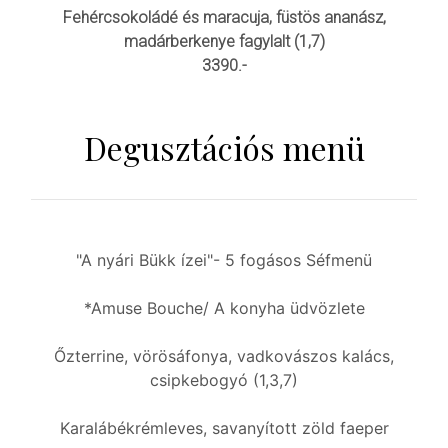
Fehércsokoládé és maracuja, füstös ananász,
madárberkenye fagylalt (1,7)
3390.-
Degusztációs menü
"A nyári Bükk ízei"- 5 fogásos Séfmenü
*Amuse Bouche/ A konyha üdvözlete
Őzterrine, vörösáfonya, vadkovászos kalács,
csipkebogyó (1,3,7)
Karalábékrémleves, savanyított zöld faeper