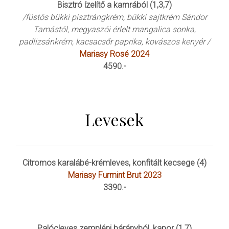
Bisztró ízelítő a kamrából (1,3,7)
/füstös bükki pisztrángkrém, bükki sajtkrém Sándor
Tamástól, megyaszói érlelt mangalica sonka,
padlizsánkrém, kacsacsőr paprika, kovászos kenyér /
Mariasy Rosé 2024
4590.-
Levesek
Citromos karalábé-krémleves, konfitált kecsege (4)
Mariasy Furmint Brut 2023
3390.-
Palócleves zempléni bárányból, kapor (1,7)