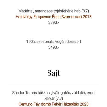
Madártej, narancsos tojásfehérje hab (3,7)
Holdvölgy Eloquence Édes Szamorodni 2013
3390.-
100% szezonális vegán desszert
3490.-
Sajt
Sándor Tamás bükki sajtválogatás, zöld dió, erdei
lekvár (7,8)
Centurio Fáy-domb Fehér Házasítás 2023