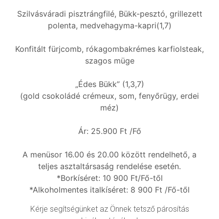
Szilvásváradi pisztrángfilé, Bükk-pesztó, grillezett
polenta, medvehagyma-kapri(1,7)
Konfitált fürjcomb, rókagombakrémes karfiolsteak,
szagos müge
„Édes Bükk” (1,3,7)
(gold csokoládé crémeux, som, fenyőrügy, erdei
méz)
Ár: 25.900 Ft /Fő
A menüsor 16.00 és 20.00 között rendelhető, a
teljes asztaltársaság rendelése esetén.
*Borkíséret: 10 900 Ft/Fő-től
*Alkoholmentes italkíséret: 8 900 Ft /Fő-től
Kérje segítségünket az Önnek tetsző párosítás