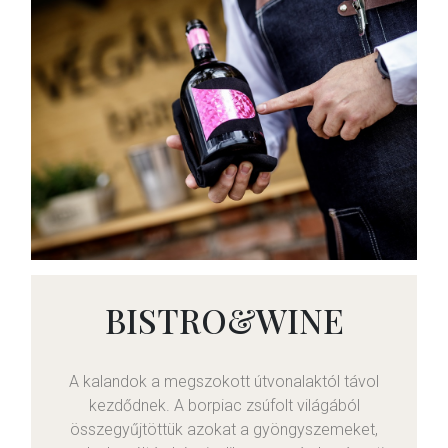
BISTRO&WINE
A kalandok a megszokott útvonalaktól távol
kezdődnek. A borpiac zsúfolt világából
összegyűjtöttük azokat a gyöngyszemeket,