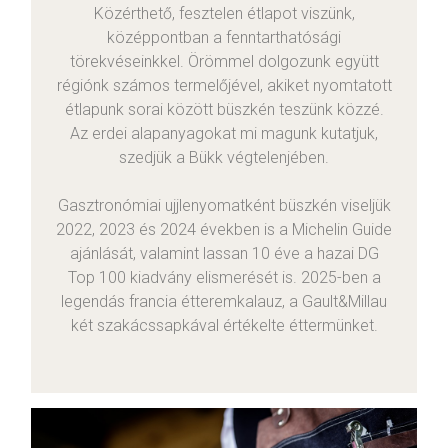
Közérthető, fesztelen étlapot viszünk,
középpontban a fenntarthatósági
törekvéseinkkel. Örömmel dolgozunk együtt
régiónk számos termelőjével, akiket nyomtatott
étlapunk sorai között büszkén teszünk közzé.
Az erdei alapanyagokat mi magunk kutatjuk,
szedjük a Bükk végtelenjében.
Gasztronómiai ujjlenyomatként büszkén viseljük
2022, 2023 és 2024 években is a Michelin Guide
ajánlását, valamint lassan 10 éve a hazai DG
Top 100 kiadvány elismerését is. 2025-ben a
legendás francia étteremkalauz, a Gault&Millau
két szakácssapkával értékelte éttermünket.