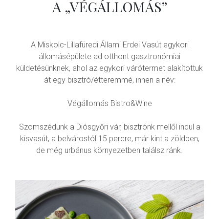
A „VÉGÁLLOMÁS”
A Miskolc-Lillafüredi Állami Erdei Vasút egykori
állomásépülete ad otthont gasztronómiai
küldetésünknek, ahol az egykori várótermet alakítottuk
át egy bisztró/étteremmé, innen a név:
Végállomás Bistro&Wine
Szomszédunk a Diósgyőri vár, bisztrónk mellől indul a
kisvasút, a belvárostól 15 percre, már kint a zöldben,
de még urbánus környezetben találsz ránk.