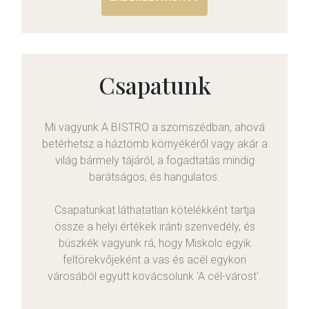
Csapatunk
Mi vagyunk A BISTRO a szomszédban, ahová
betérhetsz a háztömb környékéről vagy akár a
világ bármely tájáról, a fogadtatás mindig
barátságos, és hangulatos.
Csapatunkat láthatatlan kötelékként tartja
össze a helyi értékek iránti szenvedély, és
büszkék vagyunk rá, hogy Miskolc egyik
feltörekvőjeként a vas és acél egykori
városából együtt kovácsolunk 'A cél-várost'.