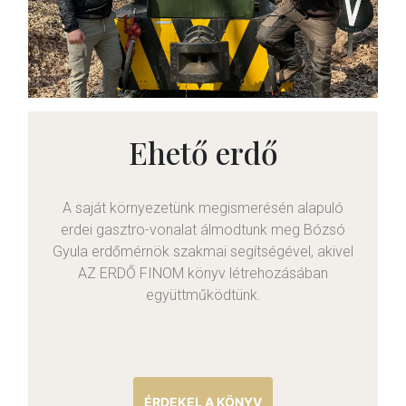
Ehető erdő
A saját környezetünk megismerésén alapuló
erdei gasztro-vonalat álmodtunk meg Bózsó
Gyula erdőmérnök szakmai segítségével, akivel
AZ ERDŐ FINOM könyv létrehozásában
együttműködtünk.
ÉRDEKEL A KÖNYV