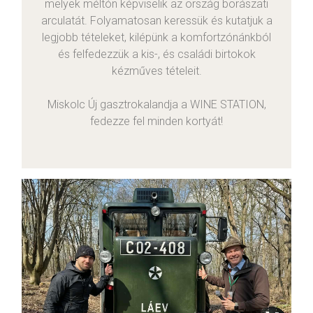
melyek méltón képviselik az ország borászati
arculatát. Folyamatosan keressük és kutatjuk a
legjobb tételeket, kilépünk a komfortzónánkból
és felfedezzük a kis-, és családi birtokok
kézműves tételeit.
Miskolc Új gasztrokalandja a WINE STATION,
fedezze fel minden kortyát!