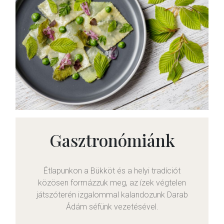
Gasztronómiánk
Étlapunkon a Bükköt és a helyi tradíciót
közösen formázzuk meg, az ízek végtelen
játszóterén izgalommal kalandozunk Darab
Ádám séfünk vezetésével.