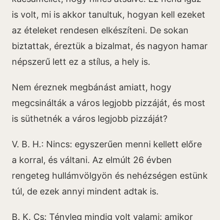
is volt, mi is akkor tanultuk, hogyan kell ezeket
az ételeket rendesen elkészíteni. De sokan
biztattak, éreztük a bizalmat, és nagyon hamar
népszerű lett ez a stílus, a hely is.
Nem éreznek megbánást amiatt, hogy
megcsinálták a város legjobb pizzáját, és most
is süthetnék a város legjobb pizzáját?
V. B. H.: Nincs: egyszerűen menni kellett előre
a korral, és váltani. Az elmúlt 26 évben
rengeteg hullámvölgyön és nehézségen estünk
túl, de ezek annyi mindent adtak is.
B. K. Cs: Tényleg mindig volt valami: amikor