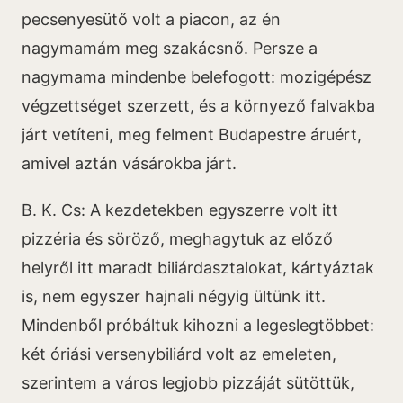
pecsenyesütő volt a piacon, az én
nagymamám meg szakácsnő. Persze a
nagymama mindenbe belefogott: mozigépész
végzettséget szerzett, és a környező falvakba
járt vetíteni, meg felment Budapestre áruért,
amivel aztán vásárokba járt.
B. K. Cs: A kezdetekben egyszerre volt itt
pizzéria és söröző, meghagytuk az előző
helyről itt maradt biliárdasztalokat, kártyáztak
is, nem egyszer hajnali négyig ültünk itt.
Mindenből próbáltuk kihozni a legeslegtöbbet:
két óriási versenybiliárd volt az emeleten,
szerintem a város legjobb pizzáját sütöttük,