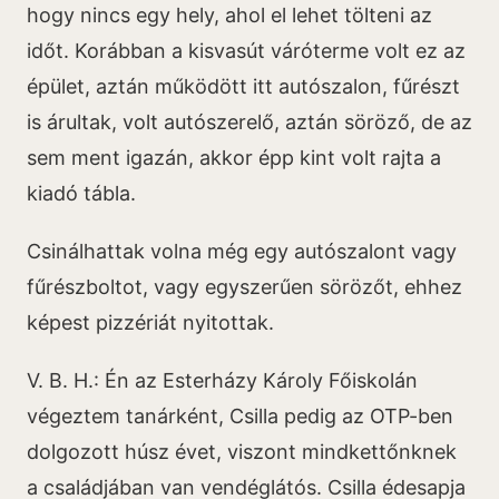
hogy nincs egy hely, ahol el lehet tölteni az
időt. Korábban a kisvasút váróterme volt ez az
épület, aztán működött itt autószalon, fűrészt
is árultak, volt autószerelő, aztán söröző, de az
sem ment igazán, akkor épp kint volt rajta a
kiadó tábla.
Csinálhattak volna még egy autószalont vagy
fűrészboltot, vagy egyszerűen sörözőt, ehhez
képest pizzériát nyitottak.
V. B. H.: Én az Esterházy Károly Főiskolán
végeztem tanárként, Csilla pedig az OTP-ben
dolgozott húsz évet, viszont mindkettőnknek
a családjában van vendéglátós. Csilla édesapja