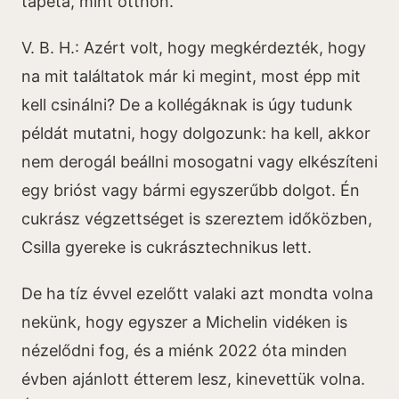
tapéta, mint otthon.
V. B. H.: Azért volt, hogy megkérdezték, hogy
na mit találtatok már ki megint, most épp mit
kell csinálni? De a kollégáknak is úgy tudunk
példát mutatni, hogy dolgozunk: ha kell, akkor
nem derogál beállni mosogatni vagy elkészíteni
egy brióst vagy bármi egyszerűbb dolgot. Én
cukrász végzettséget is szereztem időközben,
Csilla gyereke is cukrásztechnikus lett.
De ha tíz évvel ezelőtt valaki azt mondta volna
nekünk, hogy egyszer a Michelin vidéken is
nézelődni fog, és a miénk 2022 óta minden
évben ajánlott étterem lesz, kinevettük volna.