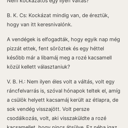
Nem kockázatos egy ilyen váltás?
B. K. Cs: Kockázat mindig van, de éreztük,
hogy van itt keresnivalónk.
A vendégek is elfogadták, hogy egyik nap még
pizzát ettek, fent söröztek és egy héttel
később már a libamáj meg a rozé kacsamell
közül kellett választaniuk?
V. B. H.: Nem ilyen éles volt a váltás, volt egy
ráncfelvarrás is, szóval hónapok teltek el, amíg
a csülök helyett kacsamáj került az étlapra, de
sok vendég visszajött. Volt persze
csodálkozás, volt, aki visszaküldte a rozé
kacsamellet, hogy nincs átsülve. Ez néha igaz